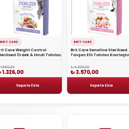
BRIT CARE
BRIT CARE
rit Care Weight Control
Brit Care Sensitive Sterilised
terilised Ördek & Hindi Tahılsız
Tavşan Etli Tahılsız Kısırlaştı
ısırlaştırılmış Kedi Maması 2 Kg
Kedi Maması 7 Kg
 1.560,00
₺ 4.200,00
 1.326,00
₺ 3.570,00