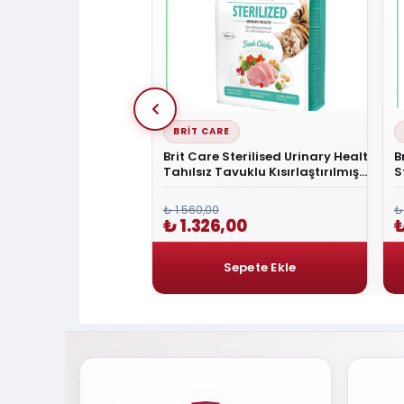
BRIT CARE
ga Balıklı Yetişkin Kedi
Brit Care Sterilised Urinary Health
B
Kg
Tahılsız Tavuklu Kısırlaştırılmış
S
Kedi Maması 2 Kg
K
₺ 1.560,00
₺
00
₺ 1.326,00
₺