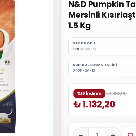
N&D Pumpkin Tahı
Mersinli Kısırla
1.5 Kg
STOK KODU
PND0150073
SON KULLANMA TARIHI
2025-06-13
₺ 1.332,00
%15 İndirim
₺ 1.132,20
Fa