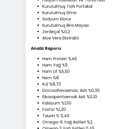
Fisilyum Kabukları Ve Tohumları
Kurutulmuş Tatlı Portakal
Kurutulmuş Elma
Sodyum Klorür
Kurutulmuş Bira Mayası
Zerdeçal %0,2
Aloe Vera Ekstraktı
Analiz Raporu
Ham Protein %46
Ham Yağ %11
Ham Lif %5,50
Nem %8
Kül %8,70
Docosahexaenoic Asit %0,30
Eikosapentaenoik Asit %0,10
Kalsiyum %1,50
Fosfor %1,30
Taurin % 0,40
Omega-6 Yağ Asitleri %2
Omega‐3 Yağ Asitleri 0,45