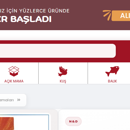
AÇIK MAMA
KUŞ
BALIK
 Mamaları
N&D