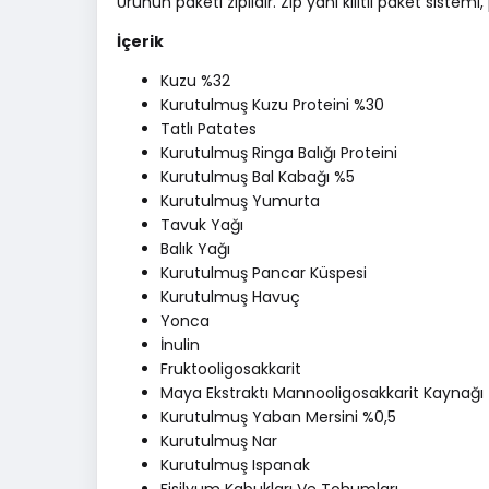
Ürünün paketi ziplidir. Zip yani kilitli paket sist
İçerik
Kuzu %32
Kurutulmuş Kuzu Proteini %30
Tatlı Patates
Kurutulmuş Ringa Balığı Proteini
Kurutulmuş Bal Kabağı %5
Kurutulmuş Yumurta
Tavuk Yağı
Balık Yağı
Kurutulmuş Pancar Küspesi
Kurutulmuş Havuç
Yonca
İnulin
Fruktooligosakkarit
Maya Ekstraktı Mannooligosakkarit Kaynağı
Kurutulmuş Yaban Mersini %0,5
Kurutulmuş Nar
Kurutulmuş Ispanak