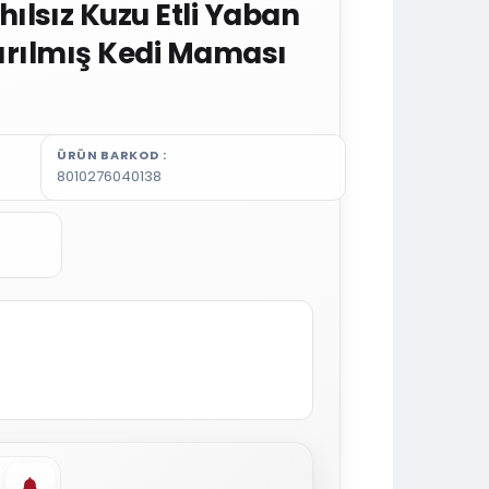
lsız Kuzu Etli Yaban
ştırılmış Kedi Maması
ÜRÜN BARKOD
8010276040138
vorilere ekle
Stoğa gelince haber ver