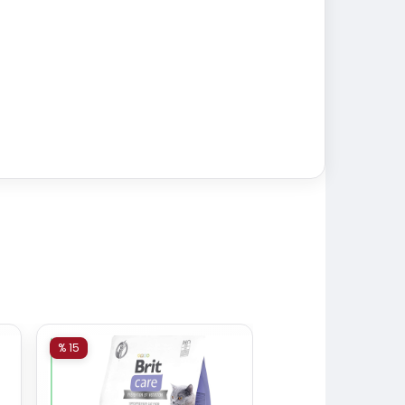
% 15
% 15