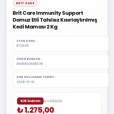
BRIT CARE
Brit Care Immunity Support
Domuz Etli Tahılsız Kısırlaştırılmış
Kedi Maması 2 Kg
STOK KODU
B72545
ÜRÜN BARKOD
8595602565078
SON KULLANMA TARIHI
2028-01-01
₺ 1.500,00
%15 İndirim
₺ 1.275,00