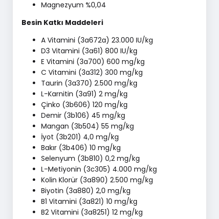
Magnezyum %0,04
Besin Katkı Maddeleri
A Vitamini (3a672a) 23.000 IU/kg
D3 Vitamini (3a61) 800 IU/kg
E Vitamini (3a700) 600 mg/kg
C Vitamini (3a312) 300 mg/kg
Taurin (3a370) 2.500 mg/kg
L-Karnitin (3a91) 2 mg/kg
Çinko (3b606) 120 mg/kg
Demir (3b106) 45 mg/kg
Mangan (3b504) 55 mg/kg
İyot (3b201) 4,0 mg/kg
Bakır (3b406) 10 mg/kg
Selenyum (3b810) 0,2 mg/kg
L-Metiyonin (3c305) 4.000 mg/kg
Kolin Klorür (3a890) 2.500 mg/kg
Biyotin (3a880) 2,0 mg/kg
B1 Vitamini (3a821) 10 mg/kg
B2 Vitamini (3a8251) 12 mg/kg