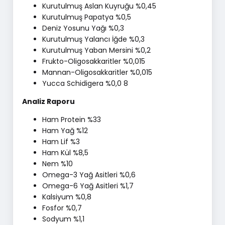
Kurutulmuş Aslan Kuyruğu %0,45
Kurutulmuş Papatya %0,5
Deniz Yosunu Yağı %0,3
Kurutulmuş Yalancı İğde %0,3
Kurutulmuş Yaban Mersini %0,2
Frukto-Oligosakkaritler %0,015
Mannan-Oligosakkaritler %0,015
Yucca Schidigera %0,0 8
Analiz Raporu
Ham Protein %33
Ham Yağ %12
Ham Lif %3
Ham Kül %8,5
Nem %10
Omega-3 Yağ Asitleri %0,6
Omega-6 Yağ Asitleri %1,7
Kalsiyum %0,8
Fosfor %0,7
Sodyum %1,1