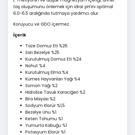
L-metiyonin ve düşük magnezyum içeriği, üriner
taş oluşumunu önlemek için idrar pH'ını optimal
6.0-6.5 aralığında tutmaya yardımcı olur.
Koruyucu ve GDO içermez.
İçerik
Taze Domuz Eti %26
Sarı Bezelye %25
Kurutulmuş Domuz Eti %24
Nohut %4
Kurutulmuş Elma %4
Kümes Hayvanları Yağı %4
Somon Yağı %2
Hidrolize Tavuk Karaciğeri %2
Bira Mayası %2
Sodyum Klorür %1,5
Bezelye Unu %1
Keten Tohumu %1
Yumurta Kabuğu %1
Potasyum Klorür %1