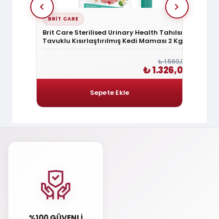
BRIT CARE
BRIT
edi Maması
Brit Care Sterilised Urinary Health Tahılsız
Brit C
Tavuklu Kısırlaştırılmış Kedi Maması 2 Kg
& Hind
Mamas
₺ 1.800,00
₺ 1.560,00
1.530,00
₺ 1.326,00
%100 GÜVENLI