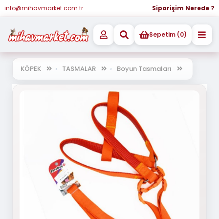
info@mihavmarket.com.tr
Siparişim Nerede ?
Sepetim (0)
KÖPEK
TASMALAR
Boyun Tasmaları