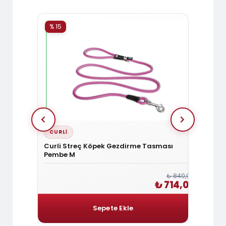
% 15
% 15
CURLI
DOGG
n
Curli Streç Köpek Gezdirme Tasması
Doggie
Pembe M
Tasma
₺ 1.080,00
₺ 840,00
₺ 918,00
₺ 714,00