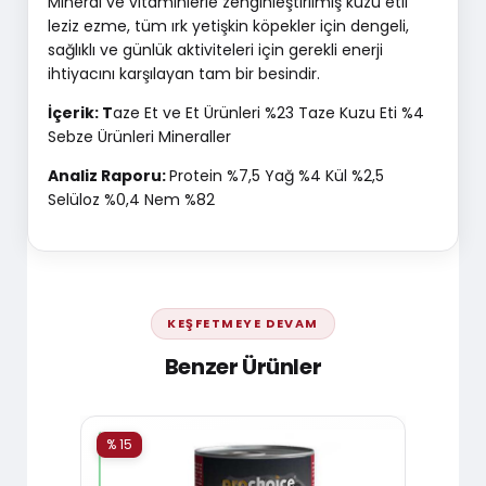
Mineral ve vitaminlerle zenginleştirilmiş kuzu etli
leziz ezme, tüm ırk yetişkin köpekler için dengeli,
sağlıklı ve günlük aktiviteleri için gerekli enerji
ihtiyacını karşılayan tam bir besindir.
İçerik: T
aze Et ve Et Ürünleri %23 Taze Kuzu Eti %4
Sebze Ürünleri Mineraller
Analiz Raporu:
Protein %7,5 Yağ %4 Kül %2,5
Selüloz %0,4 Nem %82
KEŞFETMEYE DEVAM
Benzer Ürünler
% 15
% 15