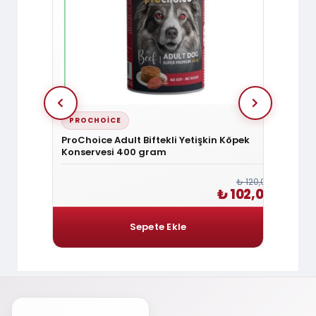
PROCHOICE
PROC
ması 400g
ProChoice Adult Biftekli Yetişkin Köpek
ProCho
Konservesi 400 gram
Konse
₺ 300,00
₺ 120,00
 255,00
₺ 102,00