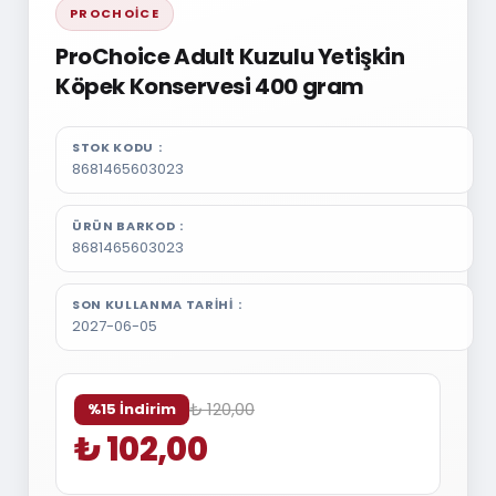
PROCHOICE
ProChoice Adult Kuzulu Yetişkin
Köpek Konservesi 400 gram
STOK KODU
8681465603023
ÜRÜN BARKOD
8681465603023
SON KULLANMA TARIHI
2027-06-05
₺ 120,00
%15 İndirim
₺ 102,00