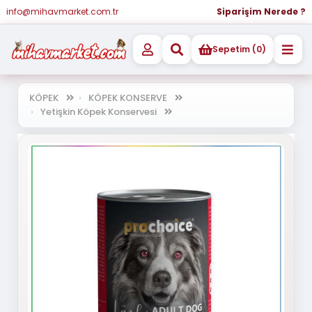
info@mihavmarket.com.tr
Siparişim Nerede ?
Sepetim (0)
KÖPEK
KÖPEK KONSERVE
Yetişkin Köpek Konservesi