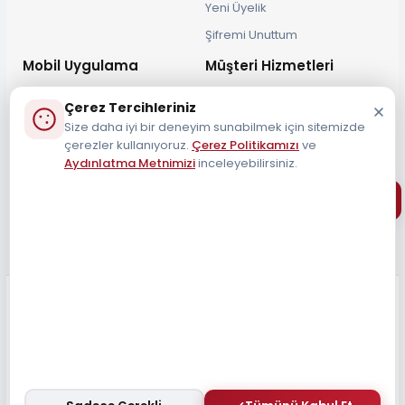
Yeni Üyelik
Şifremi Unuttum
Mobil Uygulama
Müşteri Hizmetleri
Çerez Tercihleriniz
Size daha iyi bir deneyim sunabilmek için sitemizde
çerezler kullanıyoruz.
Çerez Politikamızı
ve
Aydınlatma Metnimizi
inceleyebilirsiniz.
Müşteri Destek Hattı
0212 690 34 55
Tüm Hakları Saklıdır 2026