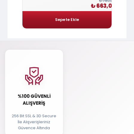
₺ 6.120,00
₺ 780,00
5.202,00
₺ 663,00
%100 GÜVENLI
ALIŞVERIŞ
256 Bit SSL & 3D Secure
İle Alışverişleriniz
Güvence Altında