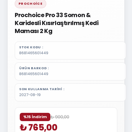
PROCHOICE
Prochoice Pro 33 Somon &
Karidesli Kısırlaştırılmış Kedi
Maması 2 Kg
STOK KODU
8681465601449
ÜRÜN BARKOD
8681465601449
SON KULLANMA TARIHI
2027-08-19
₺ 900,00
%15 İndirim
₺ 765,00