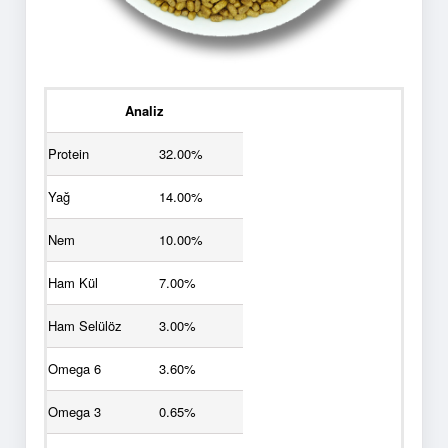
Analiz
Protein
32.00%
Yağ
14.00%
Nem
10.00%
Ham Kül
7.00%
Ham Selülöz
3.00%
Omega 6
3.60%
Omega 3
0.65%