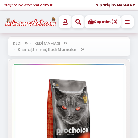
info@mihavmarket.com.tr
Siparişim Nerede ?
Sepetim (0)
KEDİ
KEDİ MAMASI
Kısırlaştırılmış Kedi Mamaları