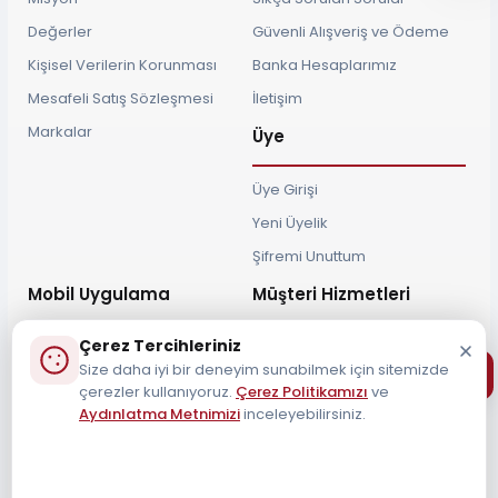
Değerler
Güvenli Alışveriş ve Ödeme
Kişisel Verilerin Korunması
Banka Hesaplarımız
Mesafeli Satış Sözleşmesi
İletişim
Markalar
Üye
Üye Girişi
Yeni Üyelik
Şifremi Unuttum
Mobil Uygulama
Müşteri Hizmetleri
Çerez Tercihleriniz
Size daha iyi bir deneyim sunabilmek için sitemizde
çerezler kullanıyoruz.
Çerez Politikamızı
ve
Aydınlatma Metnimizi
inceleyebilirsiniz.
Müşteri Destek Hattı
0212 690 34 55