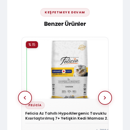
KEŞFETMEYE DEVAM
Benzer Ürünler
% 15
% 15
FELICIA
HILL'
aştırılmış
Felicia Az Tahıllı HypoAllergenic Tavuklu
Hill's 
Kısırlaştırılmış 7+ Yetişkin Kedi Maması 2
Tavukl
Kg