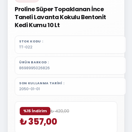
Proline Süper Topaklanan İnce
Taneli Lavanta Kokulu Bentonit
Kedi Kumu 10 Lt
STOK KODU
TT-022
ÜRÜN BARKOD
8698995026826
SON KULLANMA TARIHI
2050-01-01
₺ 420,00
%15 İndirim
₺ 357,00