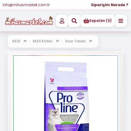
info@mihavmarket.com.tr
Siparişim Nerede ?
Sepetim (0)
KEDİ
KEDİ KUMU
İnce Taneli