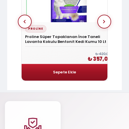
PROLINE
SANI
Proline Süper Topaklanan İnce Taneli
Sanica
Lavanta Kokulu Bentonit Kedi Kumu 10 Lt
Kedi 
₺ 540,00
₺ 420,00
 459,00
₺ 357,00