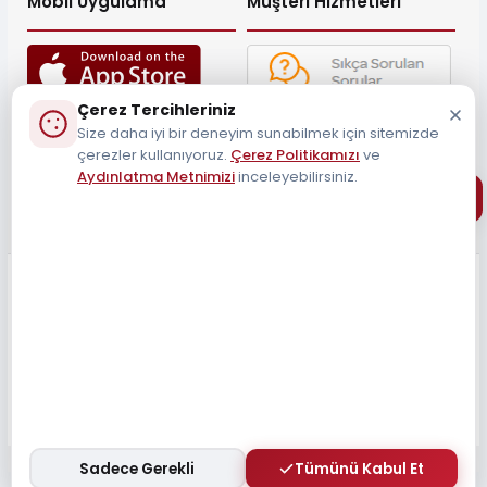
Mobil Uygulama
Müşteri Hizmetleri
Çerez Tercihleriniz
Müşteri Destek Hattı
Size daha iyi bir deneyim sunabilmek için sitemizde
çerezler kullanıyoruz.
Çerez Politikamızı
0212 690 34 55
ve
Aydınlatma Metnimizi
inceleyebilirsiniz.
Tüm Hakları Saklıdır 2026
Sadece Gerekli
Tümünü Kabul Et