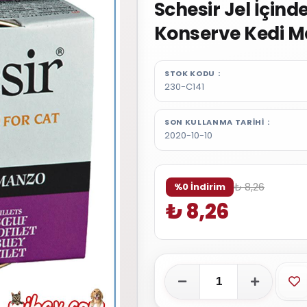
Schesir Jel İçinde 
Konserve Kedi M
STOK KODU
230-C141
SON KULLANMA TARIHI
2020-10-10
₺ 8,26
%0 İndirim
₺ 8,26
Fa