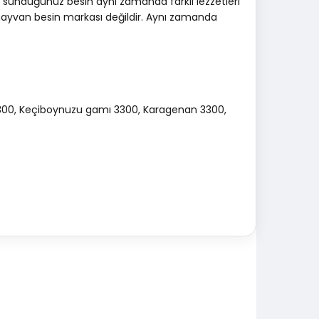
ze sunduğunuz besin aynı zamanda farklı lezzetleri
hayvan besin markası değildir. Aynı zamanda
 3300, Keçiboynuzu gamı 3300, Karagenan 3300,