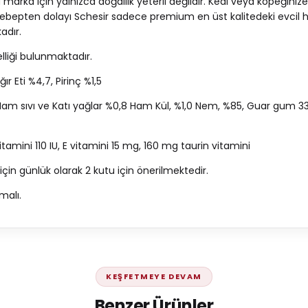
 marka için yalnızca doğallık yeterli değildir. Kedi veya köpeğini
sebepten dolayı Schesir sadece premium en üst kalitedeki evcil 
kadır.
lliği bulunmaktadır.
ır Eti %4,7, Pirinç %1,5
5 Ham sıvı ve Katı yağlar %0,8 Ham Kül, %1,0 Nem, %85, Guar gum
itamini 110 IU, E vitamini 15 mg, 160 mg taurin vitamini
 için günlük olarak 2 kutu için önerilmektedir.
malı.
KEŞFETMEYE DEVAM
Benzer Ürünler