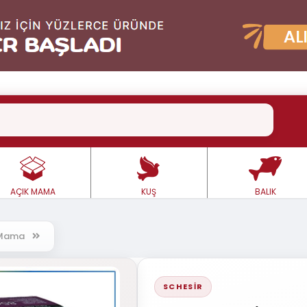
AÇIK MAMA
KUŞ
BALIK
ş Mama
SCHESIR