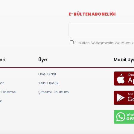
E-BÜLTEN ABONELİĞİ
E-bülten Sözleşmesini okudum k
eri
Üye
Mobil U
Üye Girişi
lar
Yeni Üyelik
ve Ödeme
Şifremi Unuttum
z