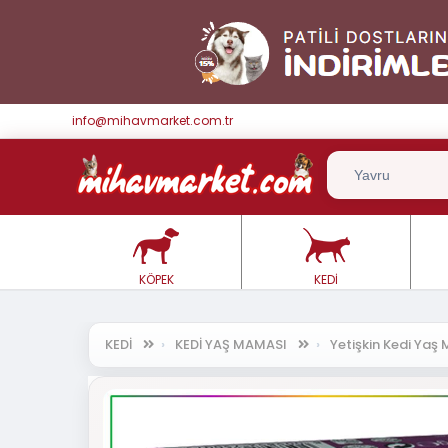
info@mihavmarket.com.tr
KÖPEK
KEDİ
KEDİ
KEDİ YAŞ MAMASI
Yetişkin Kedi Ya