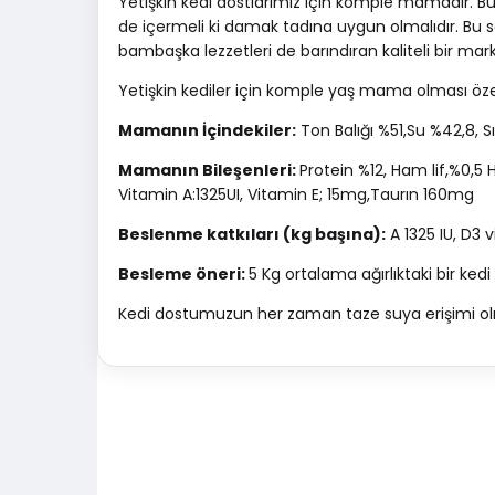
Yetişkin kedi dostlarımız için komple mamadır. Bu
de içermeli ki damak tadına uygun olmalıdır. Bu 
bambaşka lezzetleri de barındıran kaliteli bir mar
Yetişkin kediler için komple yaş mama olması öze
Mamanın İçindekiler:
Ton Balığı %51,Su %42,8, Sığ
Mamanın Bileşenleri:
Protein %12, Ham lif,%0,
Vitamin A:1325UI, Vitamin E; 15mg,Taurın 160mg
Beslenme katkıları (kg başına):
A 1325 IU, D3 v
Besleme öneri:
5 Kg ortalama ağırlıktaki bir kedi
Kedi dostumuzun her zaman taze suya erişimi ol