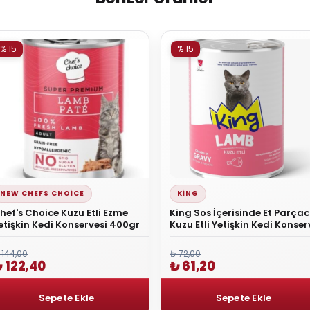
% 15
% 15
NEW CHEFS CHOICE
KING
hef's Choice Kuzu Etli Ezme
King Sos İçerisinde Et Parçacı
etişkin Kedi Konservesi 400gr
Kuzu Etli Yetişkin Kedi Konser
400 gr
 144,00
₺ 72,00
 122,40
₺ 61,20