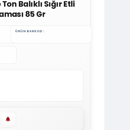
Ton Balıklı Sığır Etli
aması 85 Gr
ÜRÜN BARKOD
vorilere ekle
Stoğa gelince haber ver