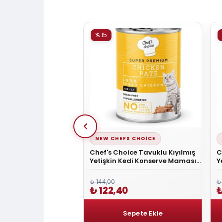
% 15
NEW CHEFS CHOICE
 Delizzia Sos İçinde
Chef's Choice Tavuklu Kıyılmış
C
a Etli Kedi Yaş Mama
Yetişkin Kedi Konserve Maması
Y
400 Gr
₺ 144,00
₺
₺ 122,40
₺