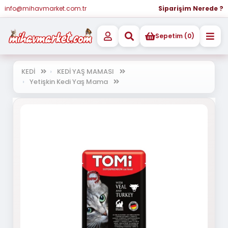
info@mihavmarket.com.tr
Siparişim Nerede ?
Sepetim (0)
KEDİ
KEDİ YAŞ MAMASI
Yetişkin Kedi Yaş Mama