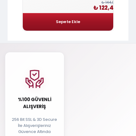
₺ 60,00
₺ 144,00
₺ 51,00
₺ 122,40
%100 GÜVENLI
ALIŞVERIŞ
256 Bit SSL & 3D Secure
İle Alışverişleriniz
Güvence Altında