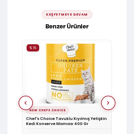
KEŞFETMEYE DEVAM
Benzer Ürünler
% 15
% 15
NEW CHEFS CHOICE
NEW 
Parça Dana
Chef's Choice Tavuklu Kıyılmış Yetişkin
Chef's
Kedi Konserve Maması 400 Gr
Konse