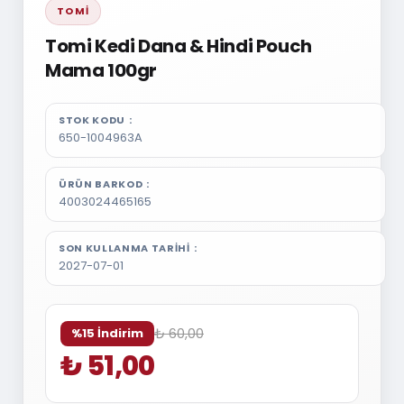
TOMİ
Tomi Kedi Dana & Hindi Pouch
Mama 100gr
STOK KODU
650-1004963A
ÜRÜN BARKOD
4003024465165
SON KULLANMA TARIHI
2027-07-01
₺ 60,00
%15 İndirim
₺ 51,00