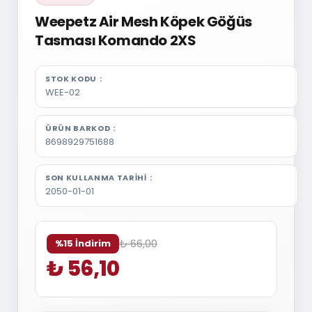
Weepetz Air Mesh Köpek Göğüs
Tasması Komando 2XS
STOK KODU
WEE-02
ÜRÜN BARKOD
8698929751688
SON KULLANMA TARIHI
2050-01-01
₺ 66,00
%15 İndirim
₺ 56,10