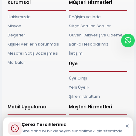
Kurumsal
Müşteri Hizmetleri
Hakkımızda
Değişim ve İade
Misyon
Sıkça Sorulan Sorular
Değerler
Güvenli Alışveriş ve Ödeme
Kişisel Verilerin Korunması
Banka Hesaplarımız
Mesafeli Satış Sözleşmesi
İletişim
Markalar
Üye
Üye Girişi
Yeni Üyelik
Şifremi Unuttum
Mobil Uygulama
Müşteri Hizmetleri
Çerez Tercihleriniz
Size daha iyi bir deneyim sunabilmek için sitemizde