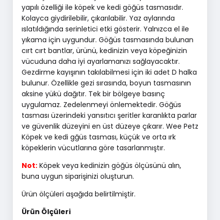
yapılı özelliği ile köpek ve kedi göğüs tasmasıdır.
Kolayca giydirilebilir, çıkarılabilir. Yaz aylarında
ıslatıldığında serinletici etki gösterir. Yalnızca el ile
yıkama için uygundur. Göğüs tasmasında bulunan
cırt cırt bantlar, ürünü, kedinizin veya köpeğinizin
vücuduna daha iyi ayarlamanızı sağlayacaktır.
Gezdirme kayışının takılabilmesi için iki adet D halka
bulunur. Özellikle gezi sırasında, boyun tasmasının
aksine yükü dağıtır. Tek bir bölgeye basınç
uygulamaz. Zedelenmeyi önlemektedir. Göğüs
tasması üzerindeki yansıtıcı şeritler karanlıkta parlar
ve güvenlik düzeyini en üst düzeye çıkarır. Wee Petz
Köpek ve kedi gğüs tasması, küçük ve orta ırk
köpeklerin vücutlarına göre tasarlanmıştır.
Not:
Köpek veya kedinizin göğüs ölçüsünü alın,
buna uygun siparişinizi oluşturun.
Ürün ölçüleri aşağıda belirtilmiştir.
Ürün Ölçüleri