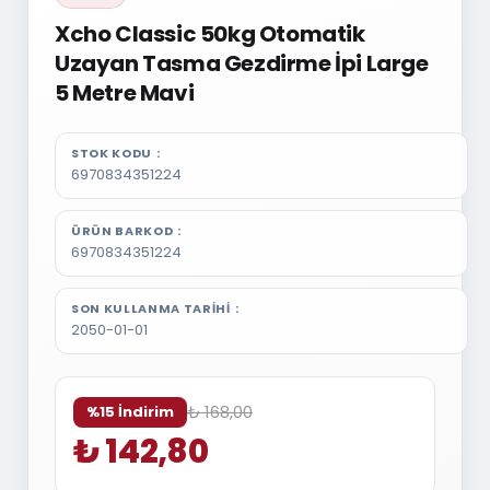
Xcho Classic 50kg Otomatik
Uzayan Tasma Gezdirme İpi Large
5 Metre Mavi
STOK KODU
6970834351224
ÜRÜN BARKOD
6970834351224
SON KULLANMA TARIHI
2050-01-01
₺ 168,00
%15 İndirim
₺ 142,80