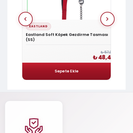
EASTLAND
CURL
n
Eastland Soft Köpek Gezdirme Tasması
Curli
(SS)
Pembe
₺ 1.200,00
₺ 57,00
1.020,00
₺ 48,45