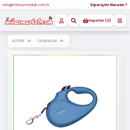
info@mihavmarket.com.tr
Siparişim Nerede ?
Sepetim (0)
KÖPEK
TASMALAR