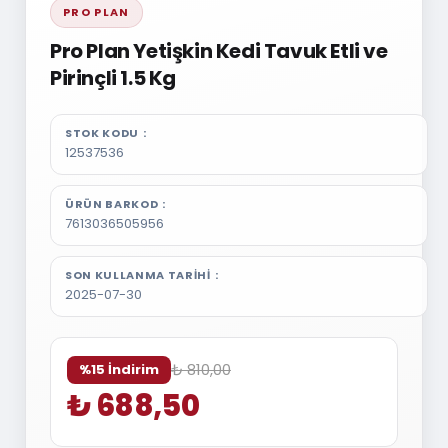
PRO PLAN
Pro Plan Yetişkin Kedi Tavuk Etli ve
Pirinçli 1.5 Kg
STOK KODU
12537536
ÜRÜN BARKOD
7613036505956
SON KULLANMA TARIHI
2025-07-30
₺ 810,00
%15 İndirim
₺ 688,50