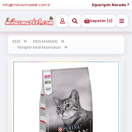
info@mihavmarket.com.tr
Siparişim Nerede ?
Sepetim (0)
KEDİ
KEDİ MAMASI
Yetişkin Kedi Mamaları