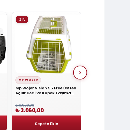
% 15
% 15
MP WOJER
MP WOJER
Mp Wojer Vision 55 Free Üstten
Mp Wojer Bracco Tra
Açılır Kedi ve Köpek Taşıma
Taşıma Kutusu 81 X 
Çantası
₺ 3.600,00
₺ 8.400,00
₺ 3.060,00
₺ 7.140,00