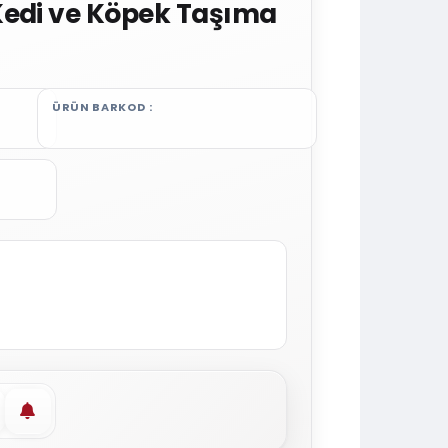
Kedi ve Köpek Taşıma
ÜRÜN BARKOD
vorilere ekle
Stoğa gelince haber ver