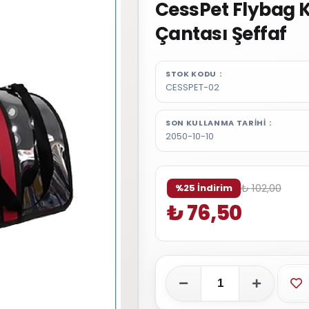
CessPet Flybag 
Çantası Şeffaf
STOK KODU
CESSPET-02
SON KULLANMA TARIHI
2050-10-10
₺ 102,00
%25 İndirim
₺ 76,50
Fa