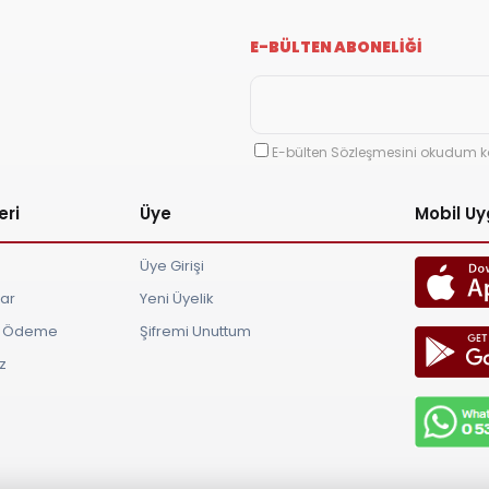
E-BÜLTEN ABONELİĞİ
E-bülten Sözleşmesini okudum k
eri
Üye
Mobil U
Üye Girişi
lar
Yeni Üyelik
ve Ödeme
Şifremi Unuttum
z