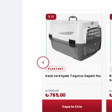
% 15
PLASTART
i Şeffaf Taşıma Sırt
Kedi ve Köpek Taşıma Sepeti No: 2
R
iyah 25x30x40 Cm
S
₺ 900,00
₺
₺ 765,00
,00
₺