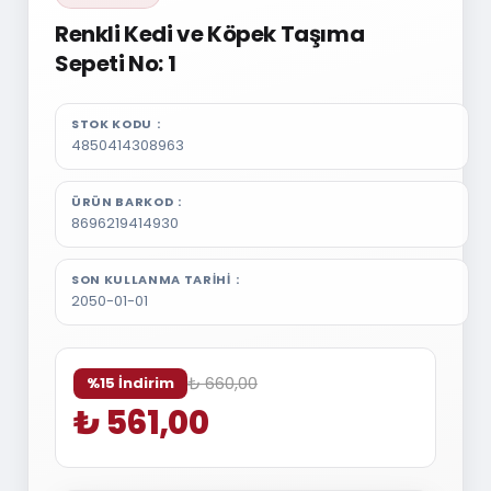
Renkli Kedi ve Köpek Taşıma
Sepeti No: 1
STOK KODU
4850414308963
ÜRÜN BARKOD
8696219414930
SON KULLANMA TARIHI
2050-01-01
₺ 660,00
%15 İndirim
₺ 561,00