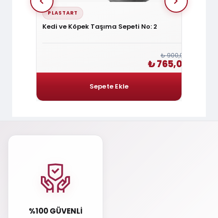
PLASTART
PLAS
antası
Kedi ve Köpek Taşıma Sepeti No: 2
Renkli
₺ 900,00
₺ 2.400,00
₺ 765,00
2.040,00
%100 GÜVENLI