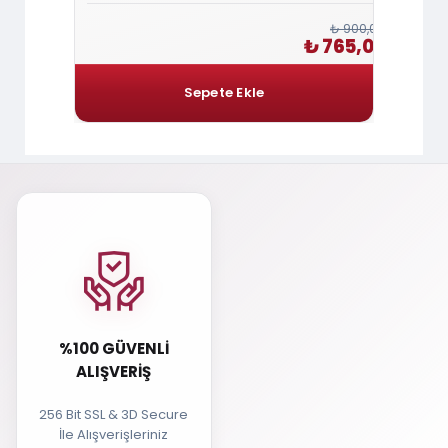
₺ 900,00
₺ 2.400,00
₺ 765,00
2.040,00
%100 GÜVENLI
ALIŞVERIŞ
256 Bit SSL & 3D Secure
İle Alışverişleriniz