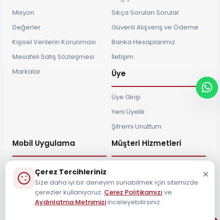
Misyon
Sıkça Sorulan Sorular
Değerler
Güvenli Alışveriş ve Ödeme
Kişisel Verilerin Korunması
Banka Hesaplarımız
Mesafeli Satış Sözleşmesi
İletişim
Markalar
Üye
Üye Girişi
Yeni Üyelik
Şifremi Unuttum
Mobil Uygulama
Müşteri Hizmetleri
Çerez Tercihleriniz
Size daha iyi bir deneyim sunabilmek için sitemizde
çerezler kullanıyoruz.
Çerez Politikamızı
ve
Müşteri Destek Hattı
Aydınlatma Metnimizi
inceleyebilirsiniz.
0212 690 34 55