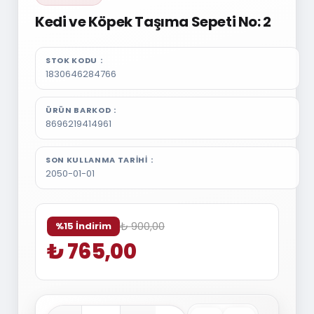
Kedi ve Köpek Taşıma Sepeti No: 2
STOK KODU
1830646284766
ÜRÜN BARKOD
8696219414961
SON KULLANMA TARIHI
2050-01-01
₺ 900,00
%15 İndirim
₺ 765,00