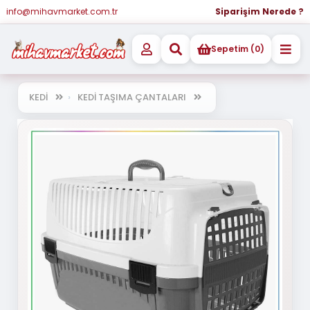
info@mihavmarket.com.tr
Siparişim Nerede ?
Sepetim (0)
KEDİ
KEDİ TAŞIMA ÇANTALARI