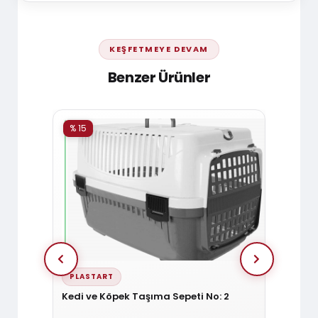
KEŞFETMEYE DEVAM
Benzer Ürünler
% 15
% 15
PLASTART
PLAS
antası
Kedi ve Köpek Taşıma Sepeti No: 2
Renkli