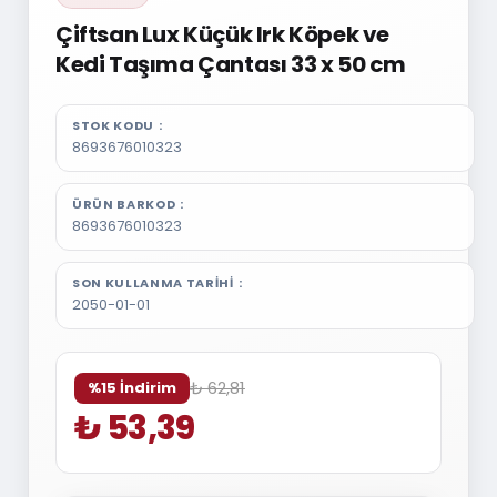
Çiftsan Lux Küçük Irk Köpek ve
Kedi Taşıma Çantası 33 x 50 cm
STOK KODU
8693676010323
ÜRÜN BARKOD
8693676010323
SON KULLANMA TARIHI
2050-01-01
₺ 62,81
%15 İndirim
₺ 53,39