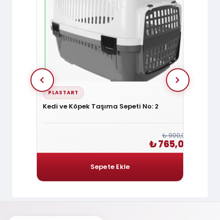
PLASTART
PLAS
antası
Kedi ve Köpek Taşıma Sepeti No: 2
Renkli
₺ 900,00
₺ 2.400,00
₺ 765,00
2.040,00