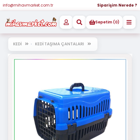
info@mihavmarket.com.tr
Siparişim Nerede ?
Sepetim (0)
KEDİ
KEDİ TAŞIMA ÇANTALARI