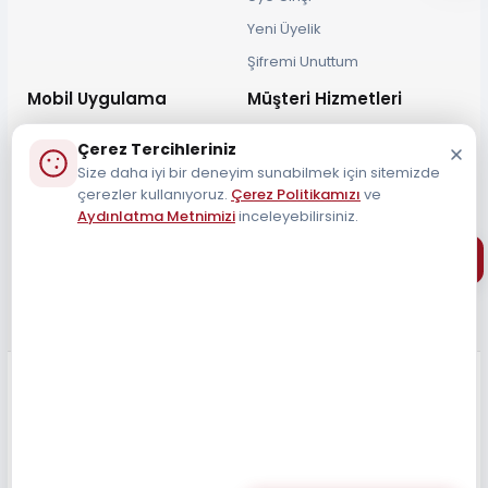
Yeni Üyelik
Şifremi Unuttum
Mobil Uygulama
Müşteri Hizmetleri
Çerez Tercihleriniz
Size daha iyi bir deneyim sunabilmek için sitemizde
çerezler kullanıyoruz.
Çerez Politikamızı
ve
Aydınlatma Metnimizi
inceleyebilirsiniz.
Müşteri Destek Hattı
0212 690 34 55
Tüm Hakları Saklıdır 2026