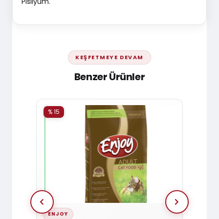
Pisilyum.
KEŞFETMEYE DEVAM
Benzer Ürünler
% 15
% 15
ENJOY
FELIC