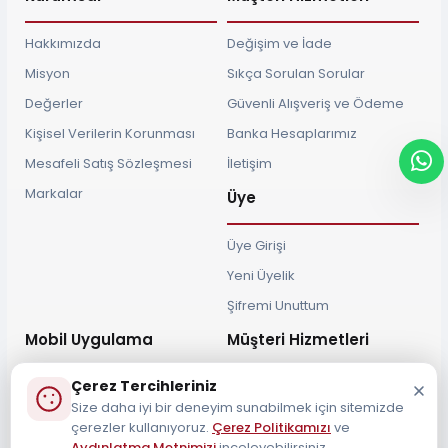
Hakkımızda
Değişim ve İade
Misyon
Sıkça Sorulan Sorular
Değerler
Güvenli Alışveriş ve Ödeme
Kişisel Verilerin Korunması
Banka Hesaplarımız
Mesafeli Satış Sözleşmesi
İletişim
Markalar
Üye
Üye Girişi
Yeni Üyelik
Şifremi Unuttum
Mobil Uygulama
Müşteri Hizmetleri
Çerez Tercihleriniz
Size daha iyi bir deneyim sunabilmek için sitemizde
çerezler kullanıyoruz.
Çerez Politikamızı
ve
Aydınlatma Metnimizi
inceleyebilirsiniz.