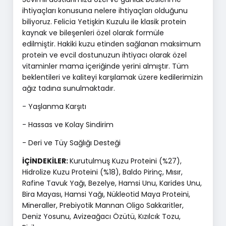
ihtiyaçları konusuna nelere ihtiyaçları olduğunu
biliyoruz. Felicia Yetişkin Kuzulu ile klasik protein
kaynak ve bileşenleri özel olarak formüle
edilmiştir. Hakiki kuzu etinden sağlanan maksimum
protein ve evcil dostunuzun ihtiyacı olarak özel
vitaminler mama içeriğinde yerini almıştır. Tüm
beklentileri ve kaliteyi karşılamak üzere kedilerimizin
ağız tadına sunulmaktadır.
- Yaşlanma Karşıtı
- Hassas ve Kolay Sindirim
- Deri ve Tüy Sağlığı Desteği
İÇİNDEKİLER:
Kurutulmuş Kuzu Proteini (%27),
Hidrolize Kuzu Proteini (%18), Baldo Pirinç, Mısır,
Rafine Tavuk Yağı, Bezelye, Hamsi Unu, Karides Unu,
Bira Mayası, Hamsi Yağı, Nükleotid Maya Proteini,
Mineraller, Prebiyotik Mannan Oligo Sakkaritler,
Deniz Yosunu, Avizeağacı Özütü, Kızılcık Tozu,