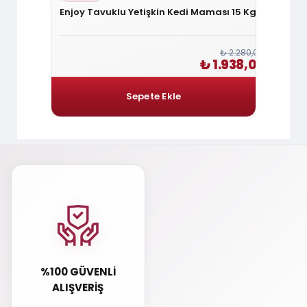
Maması 3
Enjoy Tavuklu Yetişkin Kedi Maması 15 Kg
Felici
HypoA
₺ 2.280,00
₺ 1.920,00
₺ 1.938,00
1.632,00
%100 GÜVENLI
ALIŞVERIŞ