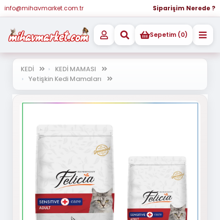
info@mihavmarket.com.tr
Siparişim Nerede ?
Sepetim (0)
KEDİ
KEDİ MAMASI
Yetişkin Kedi Mamaları