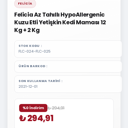
FELICIA
Felicia Az Tahıllı HypoAllergenic
Kuzu Etli Yetişkin Kedi Maması 12
Kg + 2 Kg
STOK KODU
FLC-024-FLC-025
ÜRÜN BARKOD
SON KULLANMA TARIHI
2021-12-01
₺ 294,91
%0 İndirim
₺ 294,91