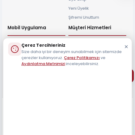
Yeni Üyelik
Şifremi Unuttum
Mobil Uygulama
Müşteri Hizmetleri
Çerez Tercihleriniz
Size daha iyi bir deneyim sunabilmek için sitemizde
çerezler kullanıyoruz.
Çerez Politikamızı
ve
Müşteri Destek Hattı
Aydınlatma Metnimizi
inceleyebilirsiniz.
0212 690 34 55
Tüm Hakları Saklıdır 2026