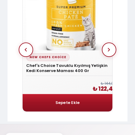
NEW CHEFS CHOICE
NEW 
Parça Dana
Chef's Choice Tavuklu Kıyılmış Yetişkin
Chef's
Kedi Konserve Maması 400 Gr
Konse
₺ 60,00
₺ 144,00
₺ 51,00
₺ 122,40