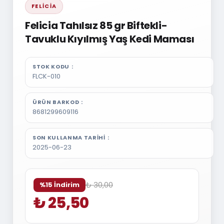
FELICIA
Felicia Tahılsız 85 gr Biftekli-
Tavuklu Kıyılmış Yaş Kedi Maması
STOK KODU
FLCK-010
ÜRÜN BARKOD
8681299609116
SON KULLANMA TARIHI
2025-06-23
₺ 30,00
%15 İndirim
₺ 25,50