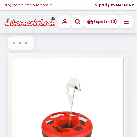
info@mihavmarket.com.tr
Siparişim Nerede ?
Sepetim (0)
KEDİ