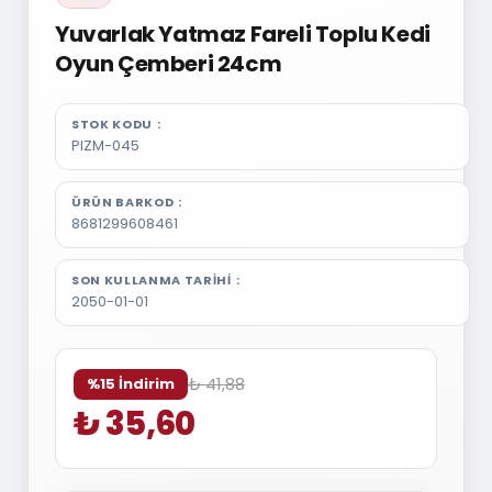
Yuvarlak Yatmaz Fareli Toplu Kedi
Oyun Çemberi 24cm
STOK KODU
PIZM-045
ÜRÜN BARKOD
8681299608461
SON KULLANMA TARIHI
2050-01-01
₺ 41,88
%15 İndirim
₺ 35,60