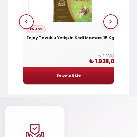
ENJOY
FELIC
Enjoy Tavuklu Yetişkin Kedi Maması 15 Kg
Felici
HypoA
₺ 180,00
₺ 2.280,00
₺ 153,00
₺ 1.938,00