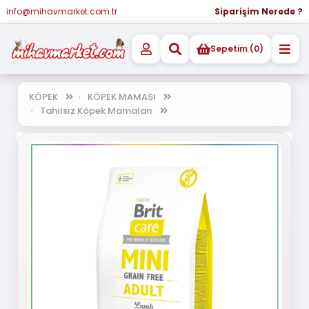
info@mihavmarket.com.tr
Siparişim Nerede ?
Sepetim (0)
KÖPEK
KÖPEK MAMASI
Tahılsız Köpek Mamaları