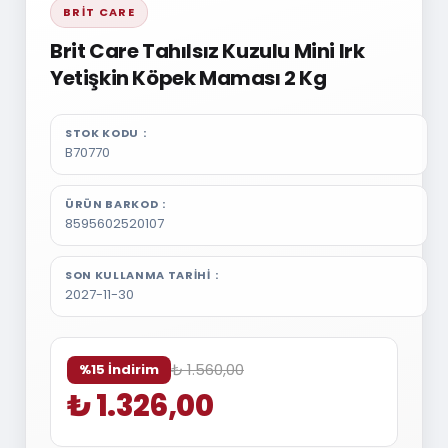
BRIT CARE
Brit Care Tahılsız Kuzulu Mini Irk
Yetişkin Köpek Maması 2 Kg
STOK KODU
B70770
ÜRÜN BARKOD
8595602520107
SON KULLANMA TARIHI
2027-11-30
₺ 1.560,00
%15 İndirim
₺ 1.326,00