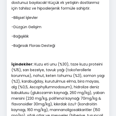
dostunuz bayılacak! Küçük ırk yetişkin dostlarımız
için tahılsız ve hipoalerjenik formüle sahiptir.
-Bilişsel İşlevler
-Düzgün Gelişim
-Bağışıklık
-Bağırsak Florası Desteği
İçindekiler:
Kuzu eti unu (%30), taze kuzu proteini
(%15), sarı bezelye, tavuk yağı (tokoferollerle
korunmus), nohut, keten tohumu (%3), somon yagı
(%2), karabuğday, kurutulmus elma, bira mayası,
alg (%0,5, Ascophyllumnodosum), hidrolize deniz
kabuklusu (glukozamin kaynağı, 260 mg/kg), yaban
mersini (230 mg/kg, polifenol kaynağı 70mg/kg &
flavonoidler 30mg/kg), kıkırdak özu? (kondroitin
kaynagı, 160 mg/kg), mannanoligosakkaritler (150
mg/kg), sifalı otlar ve meyveler (biberiye, turunçgil,