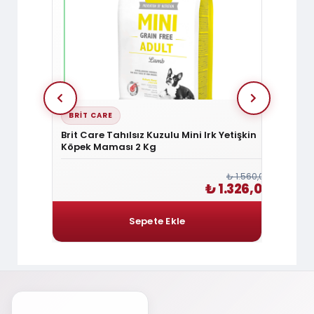
BRIT CARE
BRIT
li Kebap
Brit Care Tahılsız Kuzulu Mini Irk Yetişkin
Brit C
Köpek Maması 2 Kg
Irk Ye
₺ 180,00
₺ 1.560,00
₺ 153,00
₺ 1.326,00