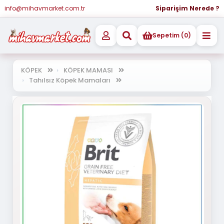
info@mihavmarket.com.tr
Siparişim Nerede ?
Sepetim (0)
KÖPEK
KÖPEK MAMASI
Tahılsız Köpek Mamaları