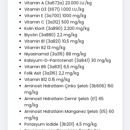
Vitamin A (3a672a) 23.000 I.U./kg
Vitamin D3 (E671) 1.000 I.U./kg
Vitamin E (3a700) 1000 mg/kg
Vitamin C (3a312) 500 mg/kg
Kolin Klorit (3a890) 2.200 mg/kg
Biyotin (3a880) 2,2 mg/kg
Vitamin B1 (3a821) 10,5 mg/kg
Vitamin B2 13 mg/kg
Niyasinamid (3a315) 88 mg/kg
Kalsiyum-D-Pantotenat (3a841) 30 mg/kg
Vitamin B6 (3a831) 6,5 mg/kg
Folik Asit (3a316) 2,2 mg/kg
Vitamin B12 0.15 mg/kg
Aminosit Hidratların Çinko Şelatı (3b606) 150
mg/kg
Aminosit Hidratların Demir Şelatı (E1) 65
mg/kg
Aminosit Hidratların Manganez Şelatı (E5) 60
mg/kg
Potasyum İodide (3b201) 4,5 mg/kg