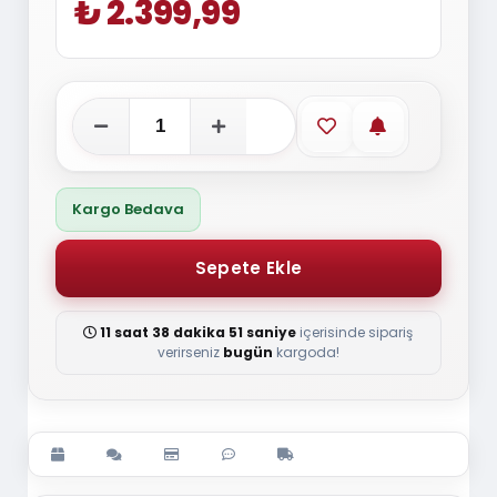
₺ 2.399,99
Favorilere ekle
Stoğa gelince
Kargo Bedava
11 saat 38 dakika 51 saniye
içerisinde sipariş
verirseniz
bugün
kargoda!