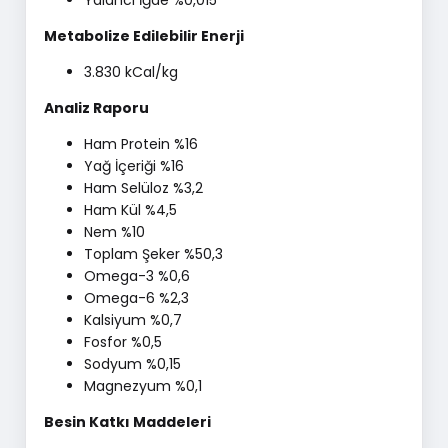
Yalancı İğde %0,015
Metabolize Edilebilir Enerji
3.830 kCal/kg
Analiz Raporu
Ham Protein %16
Yağ İçeriği %16
Ham Selüloz %3,2
Ham Kül %4,5
Nem %10
Toplam Şeker %50,3
Omega-3 %0,6
Omega-6 %2,3
Kalsiyum %0,7
Fosfor %0,5
Sodyum %0,15
Magnezyum %0,1
Besin Katkı Maddeleri