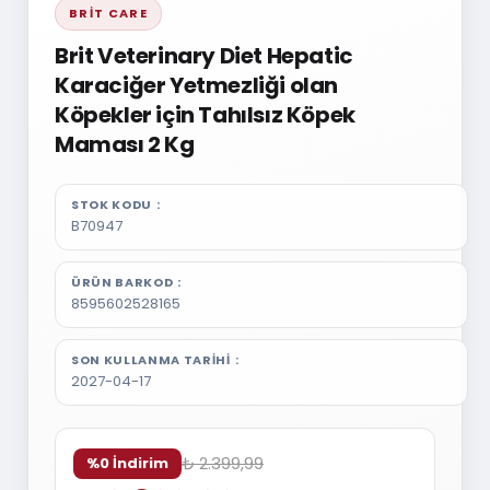
BRIT CARE
Brit Veterinary Diet Hepatic
Karaciğer Yetmezliği olan
Köpekler için Tahılsız Köpek
Maması 2 Kg
STOK KODU
B70947
ÜRÜN BARKOD
8595602528165
SON KULLANMA TARIHI
2027-04-17
₺ 2.399,99
%0 İndirim