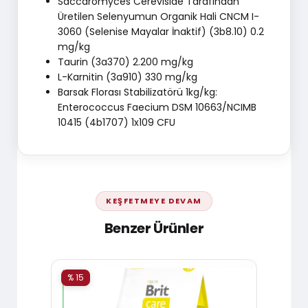
Saccaromyces Cerevisiae Tarafından
Üretilen Selenyumun Organik Hali CNCM I-
3060 (Selenise Mayalar İnaktif) (3b8.10) 0.2
mg/kg
Taurin (3a370) 2.200 mg/kg
L-Karnitin (3a910) 330 mg/kg
Barsak Florası Stabilizatörü 1kg/kg:
Enterococcus Faecium DSM 10663/NCIMB
10415 (4b1707) 1x109 CFU
KEŞFETMEYE DEVAM
Benzer Ürünler
% 15
% 15