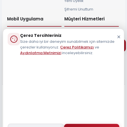
Yeni Üyelik
Şifremi Unuttum
Mobil Uygulama
Müşteri Hizmetleri
Çerez Tercihleriniz
Size daha iyi bir deneyim sunabilmek için sitemizde
çerezler kullanıyoruz.
Çerez Politikamızı
ve
Müşteri Destek Hattı
Aydınlatma Metnimizi
inceleyebilirsiniz.
0212 690 34 55
Tüm Hakları Saklıdır 2026