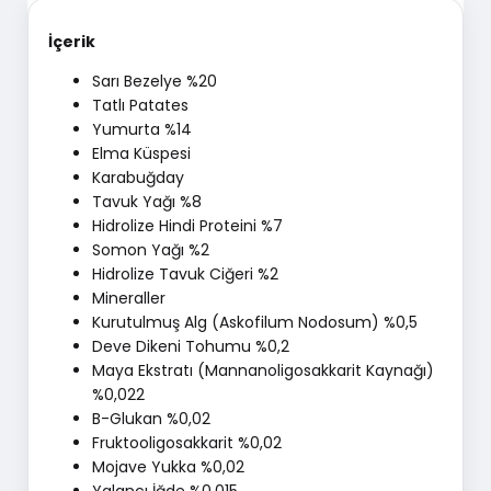
İçerik
Sarı Bezelye %20
Tatlı Patates
Yumurta %14
Elma Küspesi
Karabuğday
Tavuk Yağı %8
Hidrolize Hindi Proteini %7
Somon Yağı %2
Hidrolize Tavuk Ciğeri %2
Mineraller
Kurutulmuş Alg (Askofilum Nodosum) %0,5
Deve Dikeni Tohumu %0,2
Maya Ekstratı (Mannanoligosakkarit Kaynağı)
%0,022
B-Glukan %0,02
Fruktooligosakkarit %0,02
Mojave Yukka %0,02